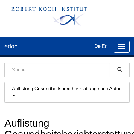
edoc
De
|
En
Umsch
der
Navig
Auflistung Gesundheitsberichterstattung nach Autor
Auflistung