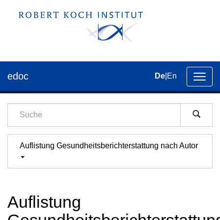
edoc
De
|
En
Umsch
der
Navig
Auflistung Gesundheitsberichterstattung nach Autor
Auflistung