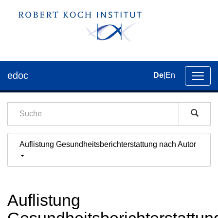
edoc
De
|
En
Umsch
der
Navig
Auflistung Gesundheitsberichterstattung nach Autor
Auflistung