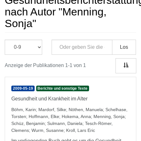
Gesundheitsberichterstattun
nach Autor "Menning,
Sonja"
Los
Anzeige der Publikationen 1-1 von 1
2009-05-19
Berichte und sonstige Texte
Gesundheit und Krankheit im Alter
Böhm, Karin
;
Mardorf, Silke
;
Nöthen, Manuela
;
Schelhase,
Torsten
;
Hoffmann, Elke
;
Hokema, Anna
;
Menning, Sonja
;
Schüz, Benjamin
;
Sulmann, Daniela
;
Tesch-Römer,
Clemens
;
Wurm, Susanne
;
Kroll, Lars Eric
Im vorliegenden Buch geht es um die Gesundheit