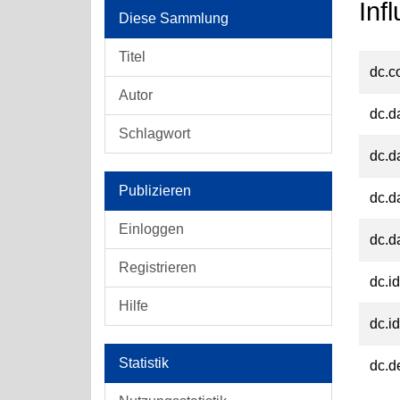
Inf
Diese Sammlung
Titel
dc.c
Autor
dc.d
Schlagwort
dc.d
Publizieren
dc.d
Einloggen
dc.d
Registrieren
dc.id
Hilfe
dc.id
Statistik
dc.d