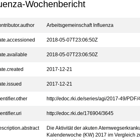
luenza-Wochenbericht
ontributor.author
Arbeitsgemeinschaft Influenza
ate.accessioned
2018-05-07T23:06:50Z
ate.available
2018-05-07T23:06:50Z
ate.created
2017-12-21
ate.issued
2017-12-21
entifier.other
http://edoc.rki.de/series/agi/2017-49/PDF/
entifier.uri
http://edoc.rki.de/176904/3645
escription.abstract
Die Aktivität der akuten Atemwegserkranku
Kalenderwoche (KW) 2017 im Vergleich zu