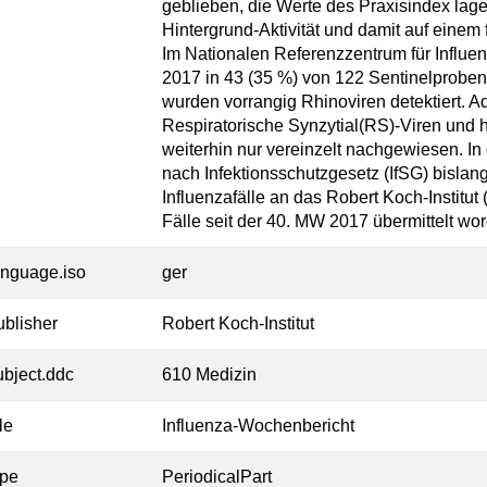
geblieben, die Werte des Praxisindex lag
Hintergrund-Aktivität und damit auf einem 
Im Nationalen Referenzzentrum für Influe
2017 in 43 (35 %) von 122 Sentinelproben r
wurden vorrangig Rhinoviren detektiert. Ad
Respiratorische Synzytial(RS)-Viren un
weiterhin nur vereinzelt nachgewiesen. 
nach Infektionsschutzgesetz (IfSG) bislan
Influenzafälle an das Robert Koch-Institut 
Fälle seit der 40. MW 2017 übermittelt wo
anguage.iso
ger
ublisher
Robert Koch-Institut
ubject.ddc
610 Medizin
tle
Influenza-Wochenbericht
ype
PeriodicalPart