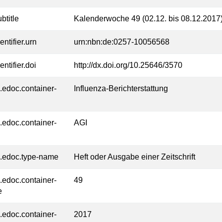
btitle
Kalenderwoche 49 (02.12. bis 08.12.2017
entifier.urn
urn:nbn:de:0257-10056568
entifier.doi
http://dx.doi.org/10.25646/3570
l.edoc.container-
Influenza-Berichterstattung
l.edoc.container-
AGI
l.edoc.type-name
Heft oder Ausgabe einer Zeitschrift
l.edoc.container-
49
e
l.edoc.container-
2017