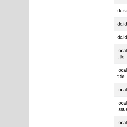
dc.su
dc.id
dc.id
loca
title
loca
title
loca
loca
issu
loca