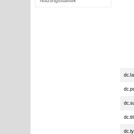
Nutzungsstatistik
dc.l
dc.p
dc.s
dc.ti
dc.t