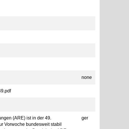
none
49.pdf
ngen (ARE) ist in der 49.
ger
r Vorwoche bundesweit stabil