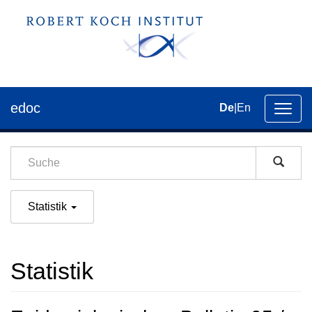
edoc
De
|
En
Umsch
der
Navig
Statistik
Statistik