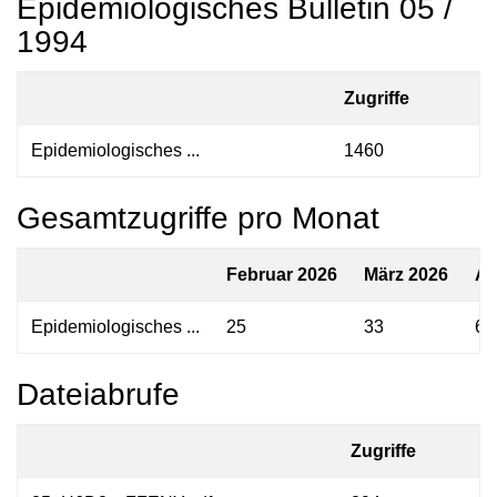
Epidemiologisches Bulletin 05 /
1994
Zugriffe
Epidemiologisches ...
1460
Gesamtzugriffe pro Monat
Februar 2026
März 2026
Ap
Epidemiologisches ...
25
33
60
Dateiabrufe
Zugriffe