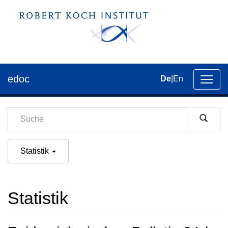
edoc
De
|
En
Umsch
der
Navig
Statistik
Statistik