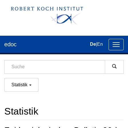
edoc
De
|
En
Umsch
der
Navig
Statistik
Statistik