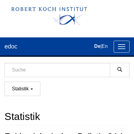
edoc
De
|
En
Umsch
der
Navig
Statistik
Statistik