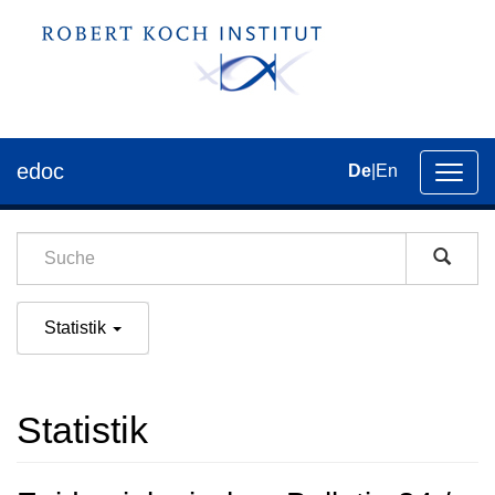
edoc
De
|
En
Umsch
der
Navig
Statistik
Statistik