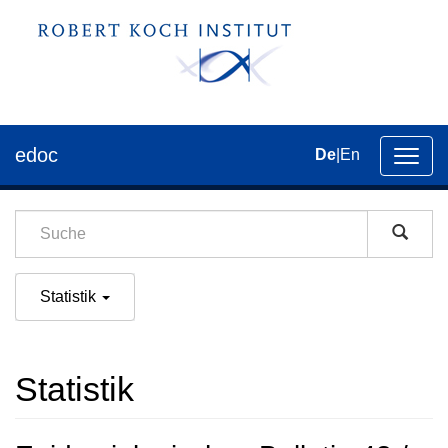
edoc
De
|
En
Umsch
der
Navig
Statistik
Statistik