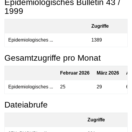
Epidemiologisches Bulletin 43 /
1999
Zugriffe
Epidemiologisches ...
1389
Gesamtzugriffe pro Monat
Februar 2026
März 2026
Ap
Epidemiologisches ...
25
29
61
Dateiabrufe
Zugriffe