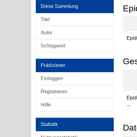
Diese Sammlung
Epi
Titel
Autor
Epid
Schlagwort
Ges
Publizieren
Einloggen
Registrieren
Epid
...
Hilfe
Statistik
Dat