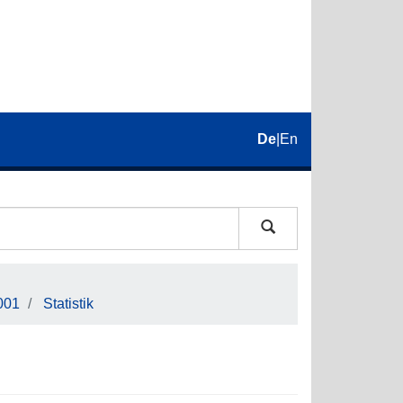
De
|
En
001
Statistik