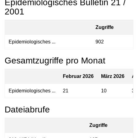
Epidemiologisches Bulletin 21 /
2001
Zugriffe
Epidemiologisches ...
902
Gesamtzugriffe pro Monat
Februar 2026
März 2026
Ap
Epidemiologisches ...
21
10
35
Dateiabrufe
Zugriffe