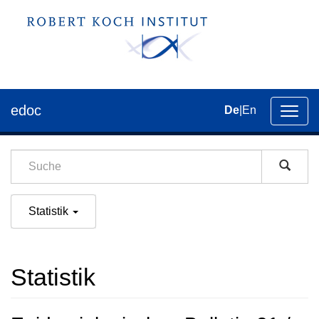
edoc
De
|
En
Umsch
der
Navig
Statistik
Statistik