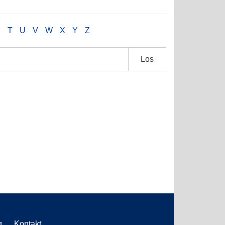
S
T
U
V
W
X
Y
Z
Los
g
Kontakt