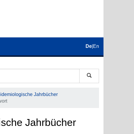
De
|
En
pidemiologische Jahrbücher
wort
gische Jahrbücher