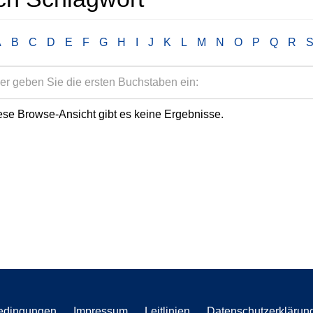
A
B
C
D
E
F
G
H
I
J
K
L
M
N
O
P
Q
R
ese Browse-Ansicht gibt es keine Ergebnisse.
edingungen
Impressum
Leitlinien
Datenschutzerklärun