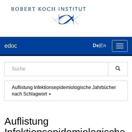
edoc
De
|
En
Umsch
der
Navig
Auflistung Infektionsepidemiologische Jahrbücher
nach Schlagwort
Auflistung