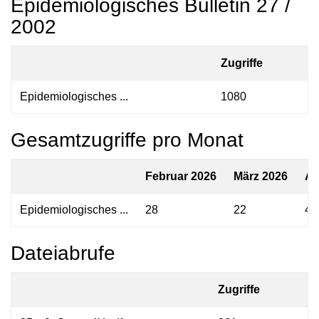
Epidemiologisches Bulletin 27 /
2002
Zugriffe
Epidemiologisches ...
1080
Gesamtzugriffe pro Monat
Februar 2026
März 2026
Ap
Epidemiologisches ...
28
22
41
Dateiabrufe
Zugriffe