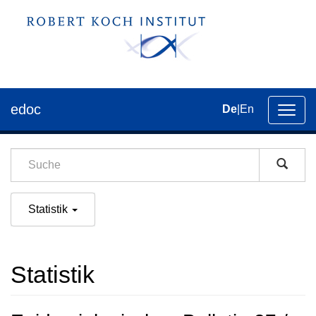
edoc
De
|
En
Umsch
der
Navig
Statistik
Statistik