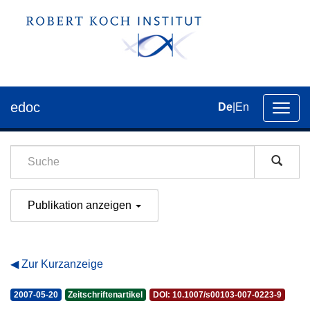
edoc
De
|
En
Umsch
der
Navig
Publikation anzeigen
Zur Kurzanzeige
2007-05-20
Zeitschriftenartikel
DOI: 10.1007/s00103-007-0223-9