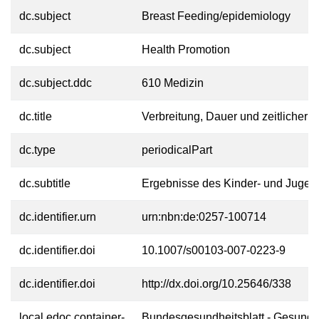
dc.subject
Breast Feeding/epidemiology
dc.subject
Health Promotion
dc.subject.ddc
610 Medizin
dc.title
Verbreitung, Dauer und zeitlicher T
dc.type
periodicalPart
dc.subtitle
Ergebnisse des Kinder- und Juge
dc.identifier.urn
urn:nbn:de:0257-100714
dc.identifier.doi
10.1007/s00103-007-0223-9
dc.identifier.doi
http://dx.doi.org/10.25646/338
local.edoc.container-
Bundesgesundheitsblatt - Gesundh