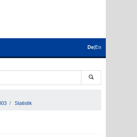
De
|
En
003
Statistik