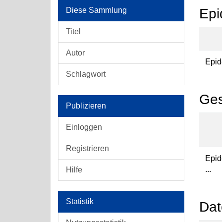
Diese Sammlung
Epi
Titel
Autor
Epid
Schlagwort
Ges
Publizieren
Einloggen
Registrieren
Epid
...
Hilfe
Statistik
Dat