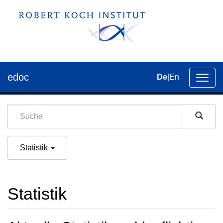
edoc
De
|
En
Umsch
der
Navig
Statistik
Statistik