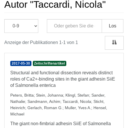
Autor "Taccardi, Nicola"
Los
Anzeige der Publikationen 1-1 von 1
2017-05-30
Zeitschriftenartikel
Structural and functional dissection reveals distinct
roles of Ca2+-binding sites in the giant adhesin SiiE
of Salmonella enterica
Peters, Britta
;
Stein, Johanna
;
Klingl, Stefan
;
Sander,
Nathalie
;
Sandmann, Achim
;
Taccardi, Nicola
;
Sticht,
Heinrich
;
Gerlach, Roman G.
;
Muller, Yves A.
;
Hensel,
Michael
The giant non-fimbrial adhesin SiiE of Salmonella