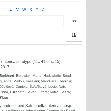
S
T
U
V
W
X
Y
Z
Los
enterica serotype (11:z41:e,n,z15)
o 2017
 Burkhard
;
Borowiak, Maria
;
Hadziabdic, Sead
;
g, Anita
;
Mellou, Kassiani
;
Mandilara, Georgia
;
Dědičová, Daniela
;
Šafaříková, Lucie
;
Nair,
Pinna, Elizabeth
;
Severi, Ettore
;
Kotila, Saara
;
 Klaus
ly undescribed Salmonellaenterica subsp.