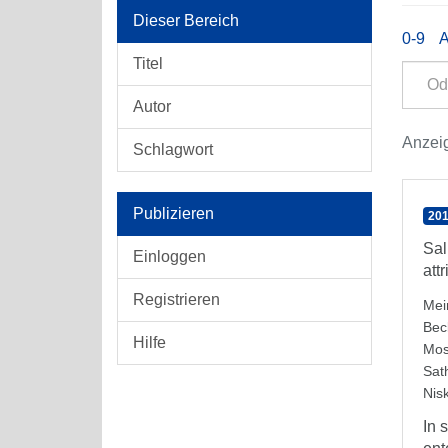
Dieser Bereich
0-9
Titel
Autor
Anzeig
Schlagwort
Publizieren
201
Sal
Einloggen
att
Registrieren
Mei
Bec
Hilfe
Mos
Sat
Nis
In 