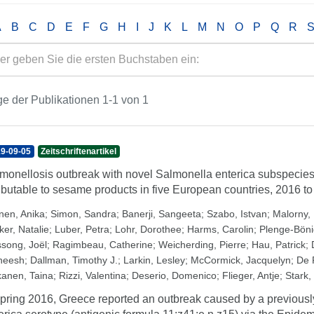
A
B
C
D
E
F
G
H
I
J
K
L
M
N
O
P
Q
R
e der Publikationen 1-1 von 1
9-09-05
Zeitschriftenartikel
monellosis outbreak with novel Salmonella enterica subspecies 
ributable to sesame products in five European countries, 2016 t
nen, Anika
;
Simon, Sandra
;
Banerji, Sangeeta
;
Szabo, Istvan
;
Malorny,
ker, Natalie
;
Luber, Petra
;
Lohr, Dorothee
;
Harms, Carolin
;
Plenge-Böni
song, Joël
;
Ragimbeau, Catherine
;
Weicherding, Pierre
;
Hau, Patrick
;
heesh
;
Dallman, Timothy J.
;
Larkin, Lesley
;
McCormick, Jacquelyn
;
De 
kanen, Taina
;
Rizzi, Valentina
;
Deserio, Domenico
;
Flieger, Antje
;
Stark,
spring 2016, Greece reported an outbreak caused by a previous