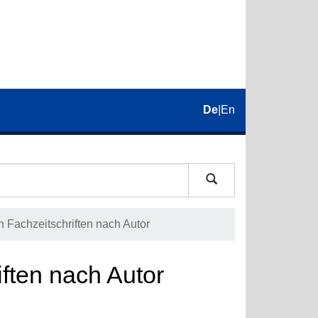
De
|
En
in Fachzeitschriften nach Autor
iften nach Autor