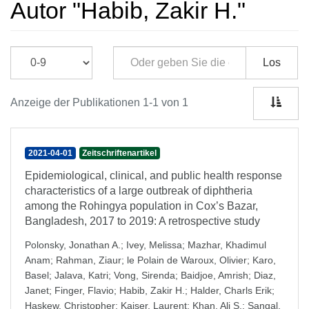
Autor "Habib, Zakir H."
Los
Anzeige der Publikationen 1-1 von 1
2021-04-01
Zeitschriftenartikel
Epidemiological, clinical, and public health response
characteristics of a large outbreak of diphtheria
among the Rohingya population in Cox’s Bazar,
Bangladesh, 2017 to 2019: A retrospective study
Polonsky, Jonathan A.
;
Ivey, Melissa
;
Mazhar, Khadimul
Anam
;
Rahman, Ziaur
;
le Polain de Waroux, Olivier
;
Karo,
Basel
;
Jalava, Katri
;
Vong, Sirenda
;
Baidjoe, Amrish
;
Diaz,
Janet
;
Finger, Flavio
;
Habib, Zakir H.
;
Halder, Charls Erik
;
Haskew, Christopher
;
Kaiser, Laurent
;
Khan, Ali S.
;
Sangal,