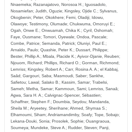
Nnaemeka
;
Razanajatovo, Norosoa H.
;
Iguosadolo,
Nosamiefan
;
Judith, Oguzie
;
Kingsley, Ojide C.
;
Sylvanus,
Okogbenin
;
Peter, Okokhere
;
Femi, Oladiji
;
Idowu,
Olawoye
;
Testimony, Olumade
;
Chukwuma, Omoruyi E.
;
Ogah, Onwe E.
;
Onwuamah, Chika K.
;
Cyril, Oshomah
;
Faye, Ousmane
;
Tomori, Oyewale
;
Ondoa, Pascale
;
Combe, Patrice
;
Semanda, Patrick
;
Oluniyi, Paul E.
;
Arnaldo, Paulo
;
Quashie, Peter K.
;
Dussart, Philippe
;
Bester, Phillip A.
;
Mbala, Placide K.
;
Ayivor-Djanie, Reuben
;
Njouom, Richard
;
Phillips, Richard O.
;
Gorman, Richmond
;
Lemriss
;
Kingsley, Robert A.
;
Carr, Rosina A. A.
;
el Kabbaj,
Saâd
;
Gargouri, Saba
;
Masmoudi, Saber
;
Sankhe,
Safietou
;
Lawal, Salako B.
;
Kassim, Samar
;
Trabelsi,
Sameh
;
Metha, Samar
;
Kammoun, Sami
;
Lemriss, Sanaâ
;
Agwa, Sara H. A.
;
Calvignac-Spencer, Sébastien
;
Schaffner, Stephen F.
;
Doumbia, Seydou
;
Mandanda,
Sheila M.
;
Aryeetey, Sherihane
;
Ahmed, Shymaa S.
;
Elhamoumi, Siham
;
Andriamandimby, Soafy
;
Tope, Sobajo
;
Lekana-Douki, Sonia
;
Prosolek, Sophie
;
Ouangraoua,
Soumeya
;
Mundeke, Steve A.
;
Rudder, Steven
;
Panji,