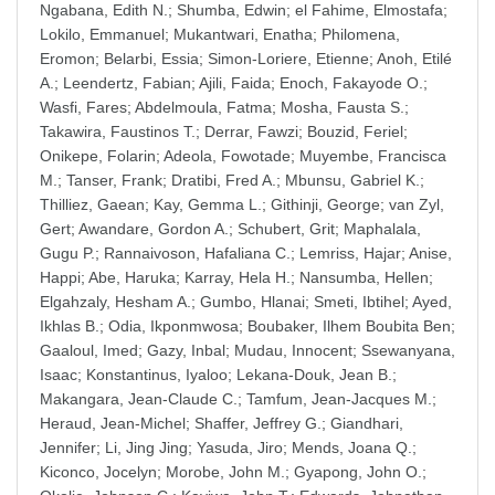
Ngabana, Edith N.
;
Shumba, Edwin
;
el Fahime, Elmostafa
;
Lokilo, Emmanuel
;
Mukantwari, Enatha
;
Philomena,
Eromon
;
Belarbi, Essia
;
Simon-Loriere, Etienne
;
Anoh, Etilé
A.
;
Leendertz, Fabian
;
Ajili, Faida
;
Enoch, Fakayode O.
;
Wasfi, Fares
;
Abdelmoula, Fatma
;
Mosha, Fausta S.
;
Takawira, Faustinos T.
;
Derrar, Fawzi
;
Bouzid, Feriel
;
Onikepe, Folarin
;
Adeola, Fowotade
;
Muyembe, Francisca
M.
;
Tanser, Frank
;
Dratibi, Fred A.
;
Mbunsu, Gabriel K.
;
Thilliez, Gaean
;
Kay, Gemma L.
;
Githinji, George
;
van Zyl,
Gert
;
Awandare, Gordon A.
;
Schubert, Grit
;
Maphalala,
Gugu P.
;
Rannaivoson, Hafaliana C.
;
Lemriss, Hajar
;
Anise,
Happi
;
Abe, Haruka
;
Karray, Hela H.
;
Nansumba, Hellen
;
Elgahzaly, Hesham A.
;
Gumbo, Hlanai
;
Smeti, Ibtihel
;
Ayed,
Ikhlas B.
;
Odia, Ikponmwosa
;
Boubaker, Ilhem Boubita Ben
;
Gaaloul, Imed
;
Gazy, Inbal
;
Mudau, Innocent
;
Ssewanyana,
Isaac
;
Konstantinus, Iyaloo
;
Lekana-Douk, Jean B.
;
Makangara, Jean-Claude C.
;
Tamfum, Jean-Jacques M.
;
Heraud, Jean-Michel
;
Shaffer, Jeffrey G.
;
Giandhari,
Jennifer
;
Li, Jing Jing
;
Yasuda, Jiro
;
Mends, Joana Q.
;
Kiconco, Jocelyn
;
Morobe, John M.
;
Gyapong, John O.
;