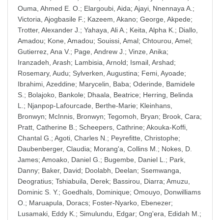
Ouma, Ahmed E. O.
;
Elargoubi, Aida
;
Ajayi, Nnennaya A.
;
Victoria, Ajogbasile F.
;
Kazeem, Akano
;
George, Akpede
;
Trotter, Alexander J.
;
Yahaya, Ali A.
;
Keita, Alpha K.
;
Diallo,
Amadou
;
Kone, Amadou
;
Souissi, Amal
;
Chtourou, Amel
;
Gutierrez, Ana V.
;
Page, Andrew J.
;
Vinze, Anika
;
Iranzadeh, Arash
;
Lambisia, Arnold
;
Ismail, Arshad
;
Rosemary, Audu
;
Sylverken, Augustina
;
Femi, Ayoade
;
Ibrahimi, Azeddine
;
Marycelin, Baba
;
Oderinde, Bamidele
S.
;
Bolajoko, Bankole
;
Dhaala, Beatrice
;
Herring, Belinda
L.
;
Njanpop-Lafourcade, Berthe-Marie
;
Kleinhans,
Bronwyn
;
McInnis, Bronwyn
;
Tegomoh, Bryan
;
Brook, Cara
;
Pratt, Catherine B.
;
Scheepers, Cathrine
;
Akouka-Koffi,
Chantal G.
;
Agoti, Charles N.
;
Peyrefitte, Christophe
;
Daubenberger, Claudia
;
Morang'a, Collins M.
;
Nokes, D.
James
;
Amoako, Daniel G.
;
Bugembe, Daniel L.
;
Park,
Danny
;
Baker, David
;
Doolabh, Deelan
;
Ssemwanga,
Deogratius
;
Tshiabuila, Derek
;
Bassirou, Diarra
;
Amuzu,
Dominic S. Y.
;
Goedhals, Dominique
;
Omouyo, Donwilliams
O.
;
Maruapula, Doracs
;
Foster-Nyarko, Ebenezer
;
Lusamaki, Eddy K.
;
Simulundu, Edgar
;
Ong'era, Edidah M.
;