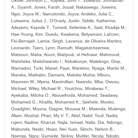
Okolie, Johnson C.
;
Kayiwa, John T.
;
Edwards, Johnathan
A.
;
Gyamfi, Jones
;
Farah, Jouali
;
Nakaseegu, Joweira
;
Ngoi, Joyce M.
;
Namulondo, Joyce
;
Andeko, Julia C.
;
Lutwama, Julius J.
;
O'Grady, Justin
;
Siddle, Katherine
;
Adeyemi, Kayode T.
;
Tumedi, Kefentse A.
;
Said, Khadija M.
;
Hae-Young, Kim
;
Duedu, Kwabena
;
Belyamani, Lahcen
;
Fki-Berrajah, Lamia
;
Singh, Lavanya
;
de Oliveira Martins,
Leonardo
;
Tyers, Lynn
;
Ramuth, Magalutcheemee
;
Matsouri, Maha
;
Aouni, Mahjoub
;
el Hefnawi, Mahmoud
;
Matsheka, Maitshwarelo I.
;
Kebabonye, Malebogo
;
Diop,
Mamadou
;
Turki, Manel
;
Paye, Marietou
;
Nyaga, Martin M.
;
Mareka, Mathabo
;
Damaris, Matoke-Muhia
;
Mburu,
Maureen W.
;
Mpina, Maximillian
;
Nwando, Mba
;
Owusu,
Michael
;
Wiley, Michael R.
;
Youtchou, Mirabeau T.
;
Ayekaba, Mitoha O.
;
Abouelhoda, Mohamed
;
Seadawy,
Mohamed G.
;
Khalifa, Mohamed K.
;
Sekhele, Mooko
;
Ouadghiri, Mouna
;
Diagne, Moussa M.
;
Mwenda, Mulenga
;
Allam, Mushal
;
Phan, My V. T.
;
Abid, Nabil
;
Touil, Nadia
;
rujeni, Nadine
;
Kharrat, Najla
;
Ismael, Nalia
;
Dia, Ndongo
;
Mabunda, Neido
;
Hsiao, Nei-Yuan
;
Silochi, Nelson B.
;
Nsenga, Ngoy
;
Gumede, Nicksy
;
Mulder, Nicola
;
Ndodo,