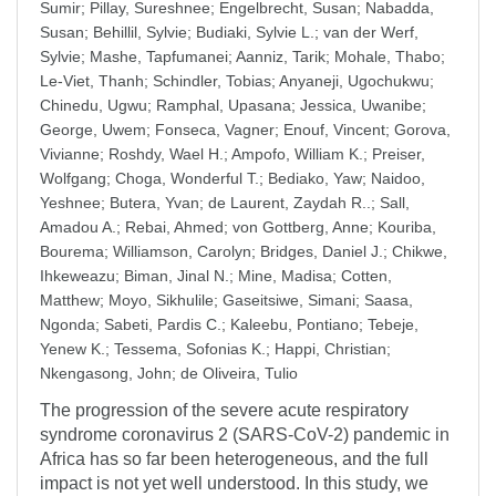
Sumir
;
Pillay, Sureshnee
;
Engelbrecht, Susan
;
Nabadda,
Susan
;
Behillil, Sylvie
;
Budiaki, Sylvie L.
;
van der Werf,
Sylvie
;
Mashe, Tapfumanei
;
Aanniz, Tarik
;
Mohale, Thabo
;
Le-Viet, Thanh
;
Schindler, Tobias
;
Anyaneji, Ugochukwu
;
Chinedu, Ugwu
;
Ramphal, Upasana
;
Jessica, Uwanibe
;
George, Uwem
;
Fonseca, Vagner
;
Enouf, Vincent
;
Gorova,
Vivianne
;
Roshdy, Wael H.
;
Ampofo, William K.
;
Preiser,
Wolfgang
;
Choga, Wonderful T.
;
Bediako, Yaw
;
Naidoo,
Yeshnee
;
Butera, Yvan
;
de Laurent, Zaydah R..
;
Sall,
Amadou A.
;
Rebai, Ahmed
;
von Gottberg, Anne
;
Kouriba,
Bourema
;
Williamson, Carolyn
;
Bridges, Daniel J.
;
Chikwe,
Ihkeweazu
;
Biman, Jinal N.
;
Mine, Madisa
;
Cotten,
Matthew
;
Moyo, Sikhulile
;
Gaseitsiwe, Simani
;
Saasa,
Ngonda
;
Sabeti, Pardis C.
;
Kaleebu, Pontiano
;
Tebeje,
Yenew K.
;
Tessema, Sofonias K.
;
Happi, Christian
;
Nkengasong, John
;
de Oliveira, Tulio
The progression of the severe acute respiratory
syndrome coronavirus 2 (SARS-CoV-2) pandemic in
Africa has so far been heterogeneous, and the full
impact is not yet well understood. In this study, we