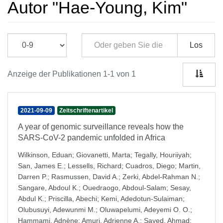
Autor "Hae-Young, Kim"
Los
Anzeige der Publikationen 1-1 von 1
2021-09-09
Zeitschriftenartikel
A year of genomic surveillance reveals how the
SARS-CoV-2 pandemic unfolded in Africa
Wilkinson, Eduan
;
Giovanetti, Marta
;
Tegally, Houriiyah
;
San, James E.
;
Lessells, Richard
;
Cuadros, Diego
;
Martin,
Darren P.
;
Rasmussen, David A.
;
Zerki, Abdel-Rahman N.
;
Sangare, Abdoul K.
;
Ouedraogo, Abdoul-Salam
;
Sesay,
Abdul K.
;
Priscilla, Abechi
;
Kemi, Adedotun-Sulaiman
;
Olubusuyi, Adewunmi M.
;
Oluwapelumi, Adeyemi O. O.
;
Hammami, Adnène
;
Amuri, Adrienne A.
;
Sayed, Ahmad
;