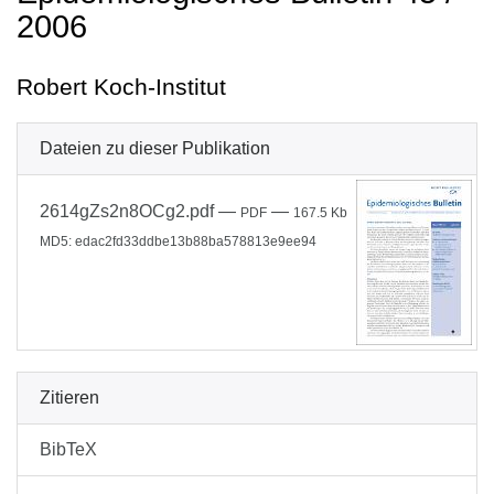
2006
Robert Koch-Institut
Dateien zu dieser Publikation
2614gZs2n8OCg2.pdf
—
—
PDF
167.5 Kb
MD5: edac2fd33ddbe13b88ba578813e9ee94
Zitieren
BibTeX