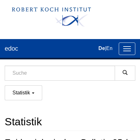
edoc
De
|
En
Umsch
der
Navig
Statistik
Statistik