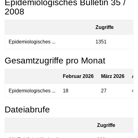
Epidemiologisches Bulletin 35 /
2008
Zugriffe
Epidemiologisches ...
1351
Gesamtzugriffe pro Monat
Februar 2026
März 2026
Ap
Epidemiologisches ...
18
27
47
Dateiabrufe
Zugriffe