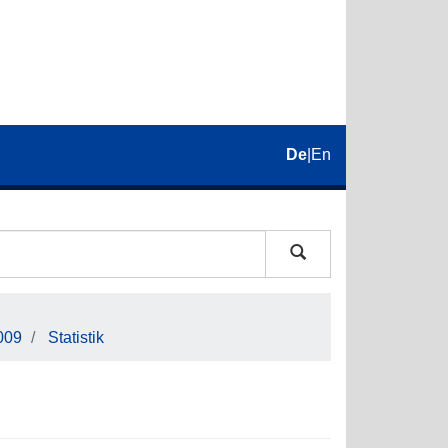
De
|
En
009
Statistik