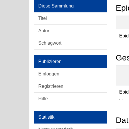
Diese Sammlung
Epi
Titel
Autor
Epid
Schlagwort
Ges
Publizieren
Einloggen
Registrieren
Epid
...
Hilfe
Statistik
Dat