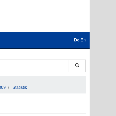
De
|
En
009
Statistik