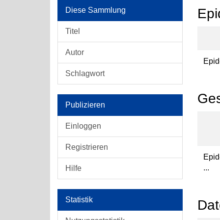
Diese Sammlung
Epi
Titel
Autor
Epid
Schlagwort
Ges
Publizieren
Einloggen
Registrieren
Epid
...
Hilfe
Statistik
Dat