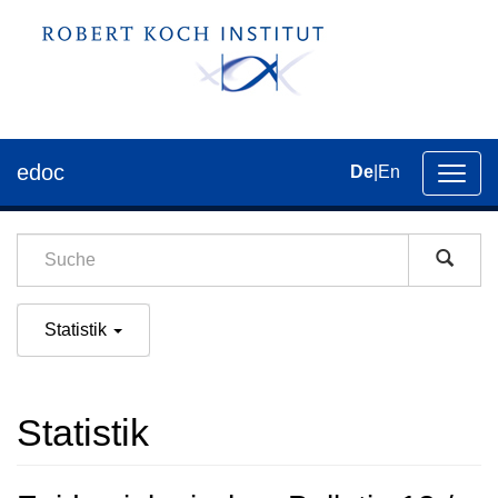
edoc
De
|
En
Umsch
der
Navig
Statistik
Statistik