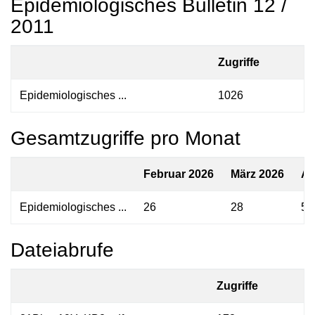
Epidemiologisches Bulletin 12 /
2011
Zugriffe
Epidemiologisches ...
1026
Gesamtzugriffe pro Monat
Februar 2026
März 2026
Ap
Epidemiologisches ...
26
28
55
Dateiabrufe
Zugriffe