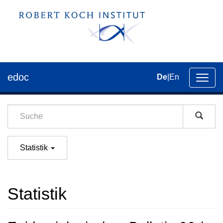
edoc
De
|
En
Umsch
der
Navig
Statistik
Statistik