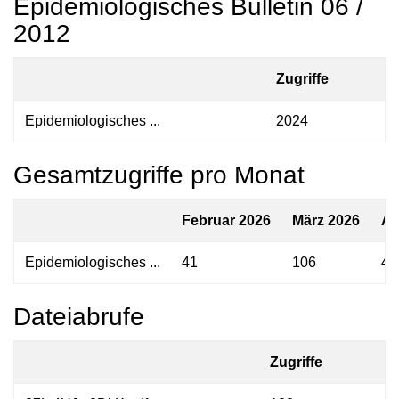
Epidemiologisches Bulletin 06 /
2012
Zugriffe
Epidemiologisches ...
2024
Gesamtzugriffe pro Monat
Februar 2026
März 2026
Ap
Epidemiologisches ...
41
106
48
Dateiabrufe
Zugriffe