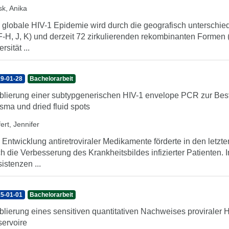
sk, Anika
 globale HIV-1 Epidemie wird durch die geografisch unterschie
F-H, J, K) und derzeit 72 zirkulierenden rekombinanten Formen 
rsität ...
9-01-28
Bachelorarbeit
blierung einer subtypgenerischen HIV-1 envelope PCR zur Be
sma und dried fluid spots
ert, Jennifer
 Entwicklung antiretroviraler Medikamente förderte in den letzt
h die Verbesserung des Krankheitsbildes infizierter Patienten. 
istenzen ...
5-01-01
Bachelorarbeit
blierung eines sensitiven quantitativen Nachweises proviraler H
ervoire