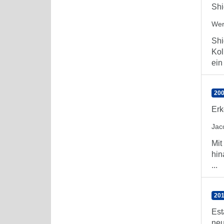
Shi
Wer
Shi
Kol
ein
200
Erk
Jac
Mit
hin
...
201
Est
neu