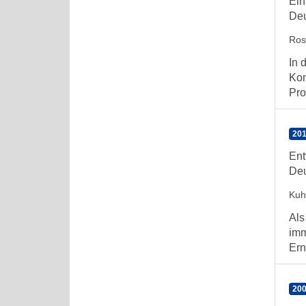
Ein
Deu
Ros
In 
Kon
Prot
201
Ent
De
Kuh
Als
imm
Ern
200