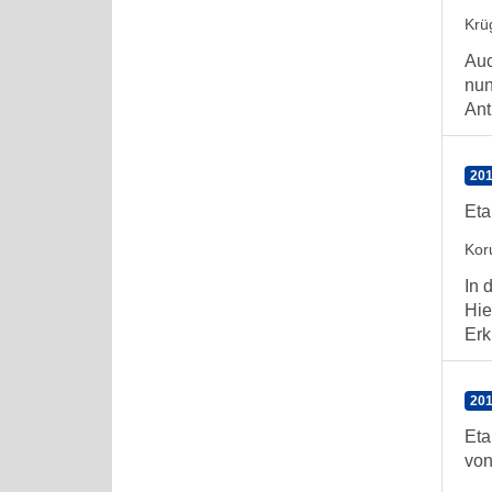
Krü
Auc
nun
Ant
201
Eta
Kor
In 
Hie
Erk
201
Eta
von