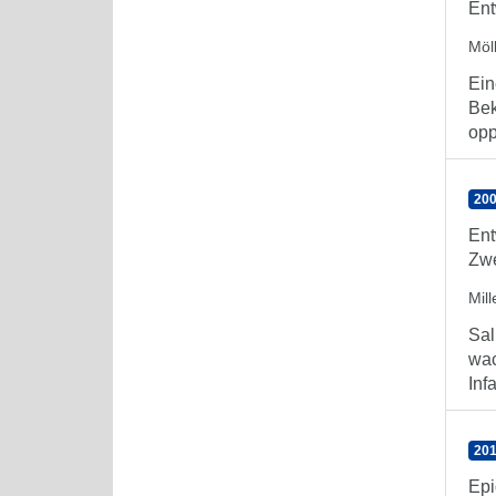
Ent
Möl
Ein
Bek
opp
200
Ent
Zw
Mill
Sal
wac
Inf
201
Epi