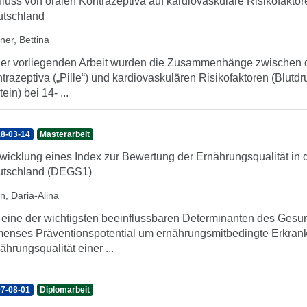
fluss von oralen Kontrazeptiva auf kardiovaskuläre Risikofaktor
tschland
ner, Bettina
der vorliegenden Arbeit wurden die Zusammenhänge zwischen 
trazeptiva („Pille“) und kardiovaskulären Risikofaktoren (Blut
ein) bei 14- ...
8-03-14
Masterarbeit
wicklung eines Index zur Bewertung der Ernährungsqualität in 
utschland (DEGS1)
n, Daria-Alina
 eine der wichtigsten beeinflussbaren Determinanten des Gesund
enses Präventionspotential um ernährungsmitbedingte Erkra
ährungsqualität einer ...
7-08-01
Diplomarbeit