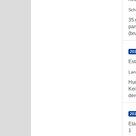
Sch
35 
pan
(bn
201
Est
Lan
Hum
Kei
der
201
Eta
1