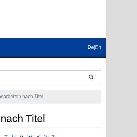
De
|
En
nsarbeiten nach Titel
 nach Titel