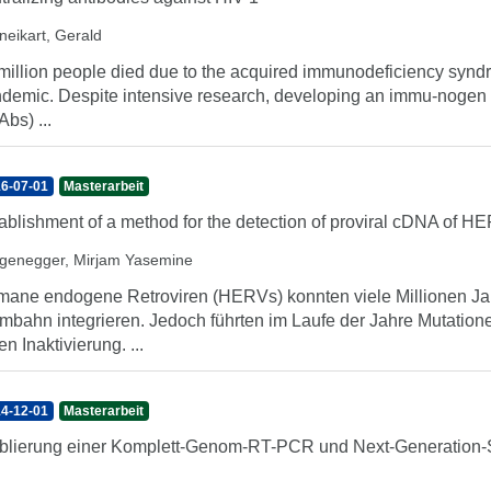
neikart, Gerald
million people died due to the acquired immunodeficiency syndr
demic. Despite intensive research, developing an immu-nogen t
Abs) ...
6-07-01
Masterarbeit
ablishment of a method for the detection of proviral cDNA of 
genegger, Mirjam Yasemine
ane endogene Retroviren (HERVs) konnten viele Millionen Jah
mbahn integrieren. Jedoch führten im Laufe der Jahre Mutatio
en Inaktivierung. ...
4-12-01
Masterarbeit
blierung einer Komplett-Genom-RT-PCR und Next-Generation-S