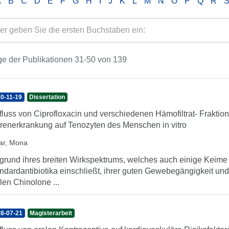
A
B
C
D
E
F
G
H
I
J
K
L
M
N
O
P
Q
R
e der Publikationen 31-50 von 139
0-11-19
Dissertation
fluss von Ciprofloxacin und verschiedenen Hämofiltrat- Fraktio
renerkrankung auf Tenozyten des Menschen in vitro
ar, Mona
grund ihres breiten Wirkspektrums, welches auch einige Keim
ndardantibiotika einschließt, ihrer guten Gewebegängigkeit und 
llen Chinolone ...
8-07-21
Magisterarbeit