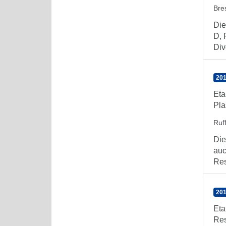
Bre
Die
D, 
Dive
201
Eta
Pla
Ruff
Die
auc
Res
201
Eta
Res