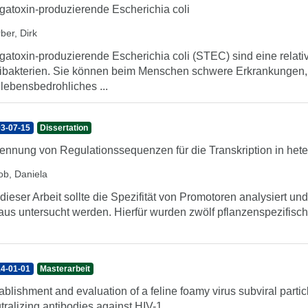
gatoxin-produzierende Escherichia coli
ber, Dirk
gatoxin-produzierende Escherichia coli (STEC) sind eine rel
ibakterien. Sie können beim Menschen schwere Erkrankungen, w
 lebensbedrohliches ...
3-07-15
Dissertation
ennung von Regulationssequenzen für die Transkription in he
ob, Daniela
 dieser Arbeit sollte die Spezifität von Promotoren analysiert u
aus untersucht werden. Hierfür wurden zwölf pflanzenspezifisc
4-01-01
Masterarbeit
ablishment and evaluation of a feline foamy virus subviral partic
tralizing antibodies against HIV-1