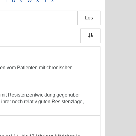
S
T
U
V
W
X
Y
Z
Los
nen vom Patienten mit chronischer
e mit Resistenzentwicklung gegenüber
ihrer noch relativ guten Resistenzlage,