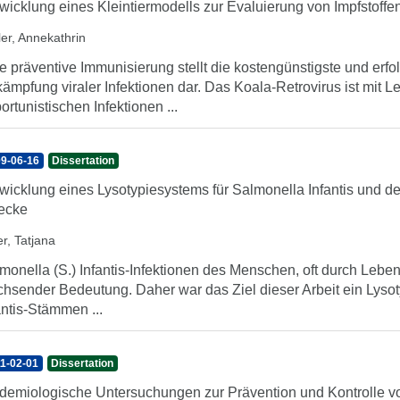
wicklung eines Kleintiermodells zur Evaluierung von Impfstoffe
ler, Annekathrin
e präventive Immunisierung stellt die kostengünstigste und erfo
ämpfung viraler Infektionen dar. Das Koala-Retrovirus ist mi
ortunistischen Infektionen ...
9-06-16
Dissertation
wicklung eines Lysotypiesystems für Salmonella Infantis und 
ecke
er, Tatjana
monella (S.) Infantis-Infektionen des Menschen, oft durch Leben
hsender Bedeutung. Daher war das Ziel dieser Arbeit ein Lysot
antis-Stämmen ...
1-02-01
Dissertation
demiologische Untersuchungen zur Prävention und Kontrolle v