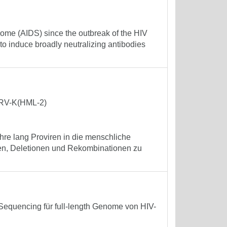
ome (AIDS) since the outbreak of the HIV
o induce broadly neutralizing antibodies
HERV-K(HML-2)
re lang Proviren in die menschliche
nen, Deletionen und Rekombinationen zu
equencing für full-length Genome von HIV-