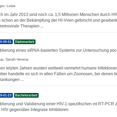
ger, Luise
h im Jahr 2013 sind noch ca. 1,5 Millionen Menschen durch HI
 schon an der Bekämpfung der HI-Viren geforscht und gearbeite
iretrovirale Therapien ...
0-09-01
Diplomarbeit
blierung eines siRNA-basierten Systems zur Untersuchung pock
up, Sarah-Verena
den letzten Jahren wurden weltweit vermehrt humane Infektione
rbei handelte es sich in allen Fällen um Zoonosen, bei dene
rankungen ...
9-01-23
Bachelorarbeit
blierung und Validierung einer HIV-1-spezifischen int RT-PCR
 HIV gegenüber Integrase Inhibitoren