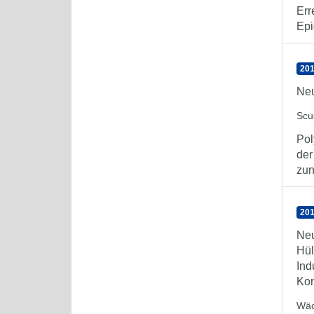
Err
Epi
201
Neu
Scu
Pol
der
zun
201
Neu
Hül
Ind
Kon
Wäc