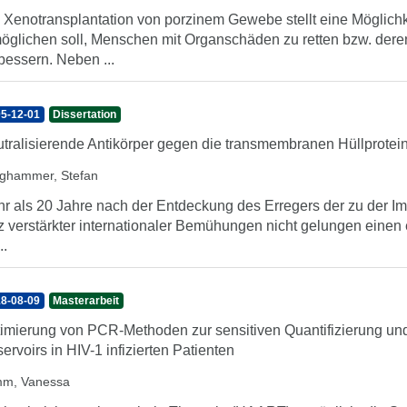
 Xenotransplantation von porzinem Gewebe stellt eine Möglichke
öglichen soll, Menschen mit Organschäden zu retten bzw. der
bessern. Neben ...
5-12-01
Dissertation
tralisierende Antikörper gegen die transmembranen Hüllprotei
ghammer, Stefan
r als 20 Jahre nach der Entdeckung des Erregers der zu der I
tz verstärkter internationaler Bemühungen nicht gelungen einen 
..
8-08-09
Masterarbeit
imierung von PCR-Methoden zur sensitiven Quantifizierung und
ervoirs in HIV-1 infizierten Patienten
m, Vanessa