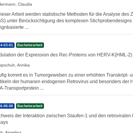
dermann, Claudia
dieser Arbeit werden statistische Methoden für die Analyse des
S) unter Berücksichtigung des komplexen Stichprobendesigns 
ignbasierte ...
4-03-01
Bachelorarbeit
ulation der Expression des Rec-Proteins von HERV-K(HML-2) 
ppschuh, Annika
fig kommt es in Tumorgeweben zu einer erhöhten Transkript- un
tikeln der humanen endogenen Retrovirus und besonders der H
-Transportprotein ...
6-06-06
Bachelorarbeit
hweis der Interaktion zwischen Staufen-1 und den retroviralen
says
ch, Angelina