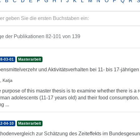
A
B
C
D
E
F
G
H
I
J
K
L
M
N
O
P
Q
R
e der Publikationen 82-101 von 139
8-03-01
Masterarbeit
ensmittelverzehr und Aktivitätsverhalten bei 11- bis 17-jährige
, Katja
 purpose of this master thesis is to examine whether there is a r
man adolescents (11-17 years old) and their food consumption. A
ng ...
2-04-10
Masterarbeit
hodenvergleich zur Schätzung des Zeiteffekts im Bundesgesun