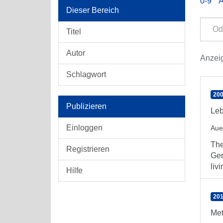
0-9
Dieser Bereich
Titel
Autor
Anzeig
Schlagwort
200
Publizieren
Leb
Einloggen
Aue
The
Registrieren
Ger
livi
Hilfe
201
Met