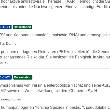
 hochaktive antiretrovirale Therapie (HAART) ermöglicht die S
ienten bis unter die Nachweisgrenze. Eine vollständige Eradikati
1-11-01
Dissertation
V und Xenotransplantation: Impfstoffe, RNAi und genotypische
litz, Danny
 porzinen endogenen Retroviren (PERVs) stellen für die Xenotr
zuschätzendes Risiko dar. Sie besitzen die Fähigkeit, in vitro h
se zu ...
1-05-20
Dissertation
ymorphismus von Yersinia enterocolitica YscM2 und seine Ausw
M2 sowie die Wechselwirkung mit dem Chaperon SycH
rinnes, Tobias
 humanpathogenen Yersinia Spezies Y. pestis, Y. pseudotubercul