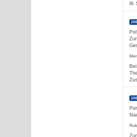
III
200
Pol
Zur
Ges
Mer
Bei
The
Zus
200
Por
Nac
Rub
Zum