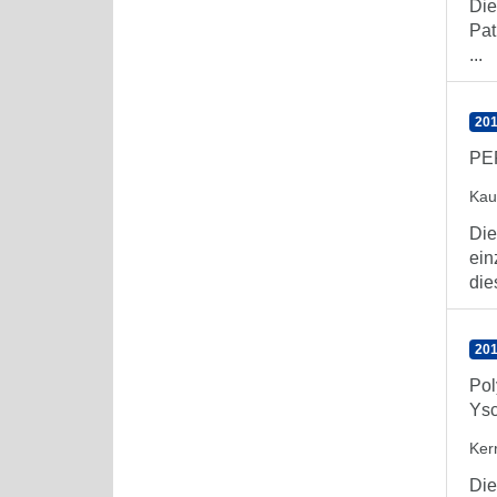
Die
Pat
...
201
PER
Kau
Die
ein
die
201
Pol
Ysc
Ker
Die