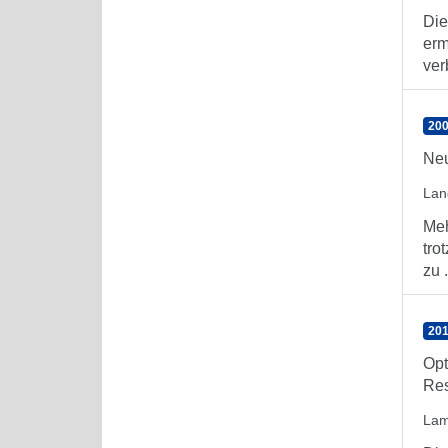
Die
erm
ver
200
Neu
Lan
Meh
tro
zu .
201
Opt
Res
Lam