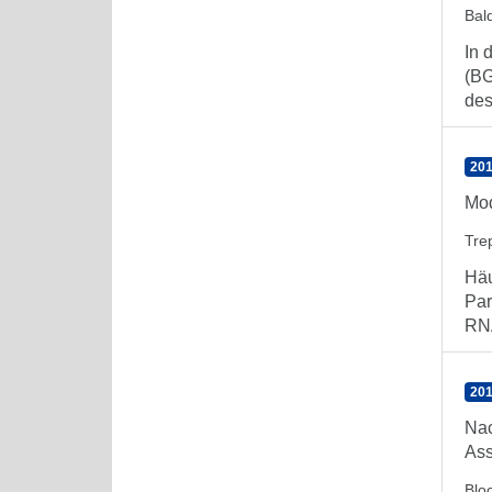
Bal
In 
(BG
des
201
Mod
Tre
Häu
Par
RNA
201
Nac
As
Blo