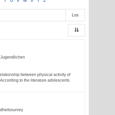
S
T
U
V
W
X
Y
Z
Los
n Jugendlichen
elationship between physical activity of
ccording to the literature adolescents
dheitssurvey