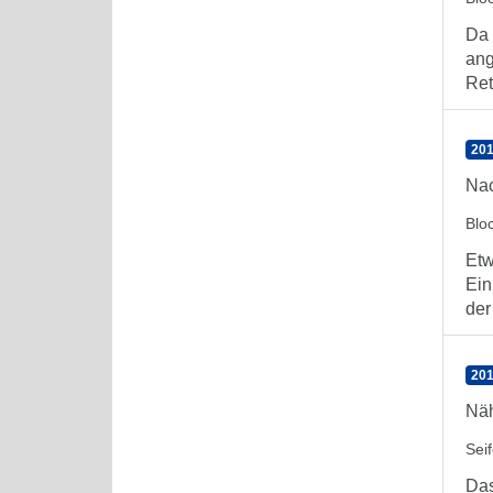
Da 
ang
Ret
201
Na
Blo
Etw
Ein
der
201
Näh
Sei
Das