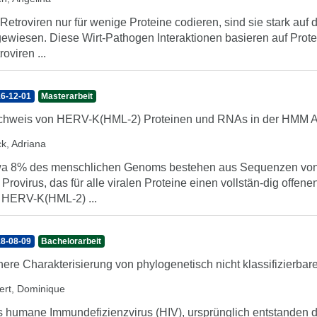
Retroviren nur für wenige Proteine codieren, sind sie stark auf d
ewiesen. Diese Wirt-Pathogen Interaktionen basieren auf Protein
roviren ...
6-12-01
Masterarbeit
chweis von HERV-K(HML-2) Proteinen und RNAs in der HMM
ck, Adriana
a 8% des menschlichen Genoms bestehen aus Sequenzen von
 Provirus, das für alle viralen Proteine einen vollstän-dig off
 HERV-K(HML-2) ...
8-08-09
Bachelorarbeit
ere Charakterisierung von phylogenetisch nicht klassifizierb
fert, Dominique
 humane Immundefizienzvirus (HIV), ursprünglich entstanden du