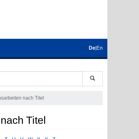
De
|
En
nsarbeiten nach Titel
 nach Titel