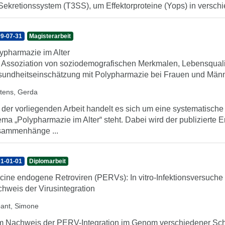
- Sekretionssystem (T3SS), um Effektorproteine (Yops) in verschie
9-07-31
Magisterarbeit
ypharmazie im Alter
 Assoziation von soziodemografischen Merkmalen, Lebensqualit
undheitseinschätzung mit Polypharmazie bei Frauen und Männ
tens, Gerda
 der vorliegenden Arbeit handelt es sich um eine systematische
ma „Polypharmazie im Alter“ steht. Dabei wird der publizierte E
ammenhänge ...
1-01-01
Diplomarbeit
cine endogene Retroviren (PERVs): In vitro-Infektionsversuch
hweis der Virusintegration
ant, Simone
 Nachweis der PERV-Integration im Genom verschiedener Sch