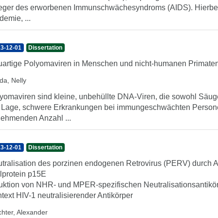
eger des erworbenen Immunschwächesyndroms (AIDS). Hierbei 
demie, ...
3-12-01
Dissertation
artige Polyomaviren in Menschen und nicht-humanen Primate
da, Nelly
yomaviren sind kleine, unbehüllte DNA-Viren, die sowohl Säugeti
 Lage, schwere Erkrankungen bei immungeschwächten Persone
ehmenden Anzahl ...
3-12-01
Dissertation
tralisation des porzinen endogenen Retrovirus (PERV) durch 
lprotein p15E
uktion von NHR- und MPER-spezifischen Neutralisationsantikör
text HIV-1 neutralisierender Antikörper
hter, Alexander