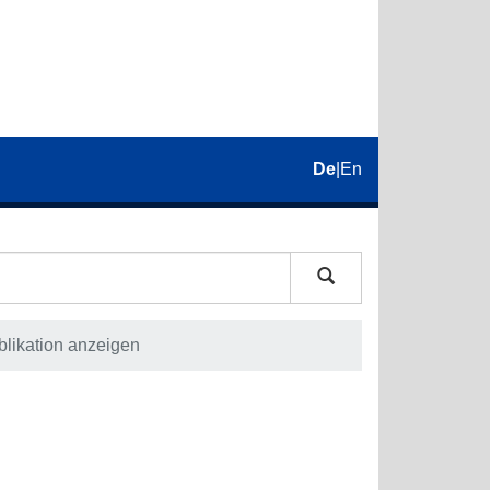
De
|
En
blikation anzeigen