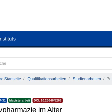
nstituts
c Startseite
Qualifikationsarbeiten
Studienarbeiten
Pu
7-31
Magisterarbeit
DOI: 10.25646/5263
ypharmazie im Alter