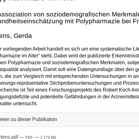
Assoziation von soziodemografischen Merkmale
ndheitseinschätzung mit Polypharmazie bei F
ens, Gerda
r vorliegenden Arbeit handelt es sich um eine systematische L
harmazie im Alter“ steht. Dabei wird der publizierte Erkenntni
hen Polypharmazie und soziodemografischen Merkmalen, subje
qualität analysiert. Damit soll eine Datengrundlage über den
, die zum Vergleich mit entsprechenden Untersuchungen in an
kerungs-repräsentative Stichprobenuntersuchungen und Proze
cherche ist Teil eines Forschungsprojekts des Robert Koch-Insti
gungsdefizite und potentielle Gefährdungen in der Arzneimitt
alter untersucht.
eien zu dieser Publikation
tens.pdf
—
—
PDF
2.179 Mb