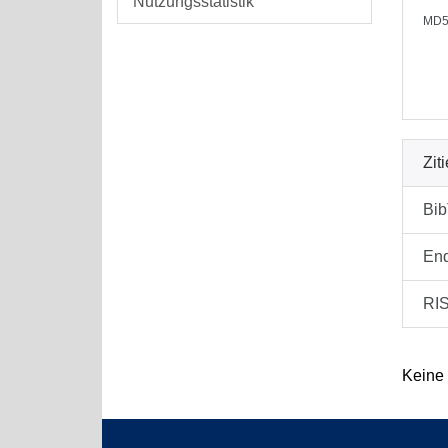
Nutzungsstatistik
MD5
Zit
Bi
En
RI
Keine