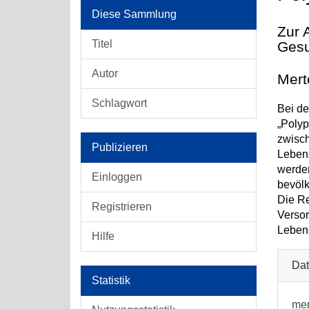
Diese Sammlung
Zur 
Titel
Gesu
Autor
Mert
Schlagwort
Bei de
„Polyp
zwisc
Publizieren
Lebens
werden
Einloggen
bevöl
Die Re
Registrieren
Versor
Lebens
Hilfe
Dat
Statistik
mer