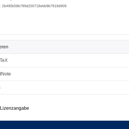
: 2b490b58b789d200718ebb9b7918d909
ieren
bTeX
dNote
S
 Lizenzangabe