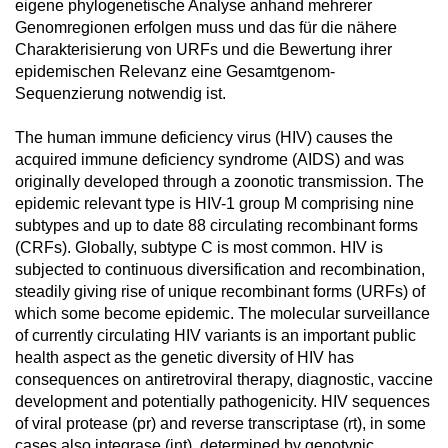
eigene phylogenetische Analyse anhand mehrerer
Genomregionen erfolgen muss und das für die nähere
Charakterisierung von URFs und die Bewertung ihrer
epidemischen Relevanz eine Gesamtgenom-
Sequenzierung notwendig ist.
The human immune deficiency virus (HIV) causes the
acquired immune deficiency syndrome (AIDS) and was
originally developed through a zoonotic transmission. The
epidemic relevant type is HIV-1 group M comprising nine
subtypes and up to date 88 circulating recombinant forms
(CRFs). Globally, subtype C is most common. HIV is
subjected to continuous diversification and recombination,
steadily giving rise of unique recombinant forms (URFs) of
which some become epidemic. The molecular surveillance
of currently circulating HIV variants is an important public
health aspect as the genetic diversity of HIV has
consequences on antiretroviral therapy, diagnostic, vaccine
development and potentially pathogenicity. HIV sequences
of viral protease (pr) and reverse transcriptase (rt), in some
cases also integrase (int), determined by genotypic