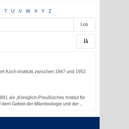
S
T
U
V
W
X
Y
Z
Los
ert Koch-Instituts zwischen 1947 und 1952
891 als „Königlich-Preußisches Institut für
 dem Gebiet der Mikrobiologie und der ...