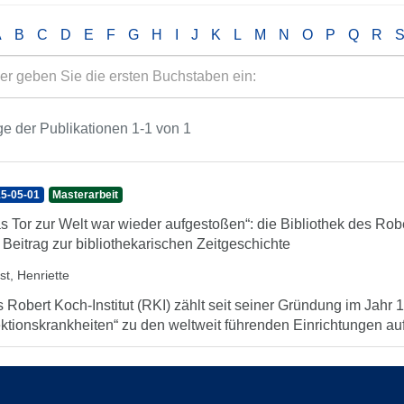
A
B
C
D
E
F
G
H
I
J
K
L
M
N
O
P
Q
R
e der Publikationen 1-1 von 1
5-05-01
Masterarbeit
s Tor zur Welt war wieder aufgestoßen“: die Bibliothek des Rob
 Beitrag zur bibliothekarischen Zeitgeschichte
st, Henriette
 Robert Koch-Institut (RKI) zählt seit seiner Gründung im Jahr 1
ektionskrankheiten“ zu den weltweit führenden Einrichtungen auf