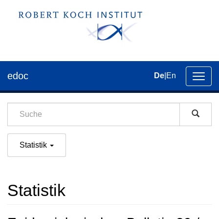
edoc
De
|
En
Umsch
der
Navig
Statistik
Statistik