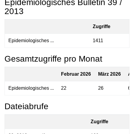
Epidemiologisches Bulletin 39 /
2013
Zugriffe
Epidemiologisches ...
1411
Gesamtzugriffe pro Monat
Februar 2026
März 2026
Ap
Epidemiologisches ...
22
26
63
Dateiabrufe
Zugriffe