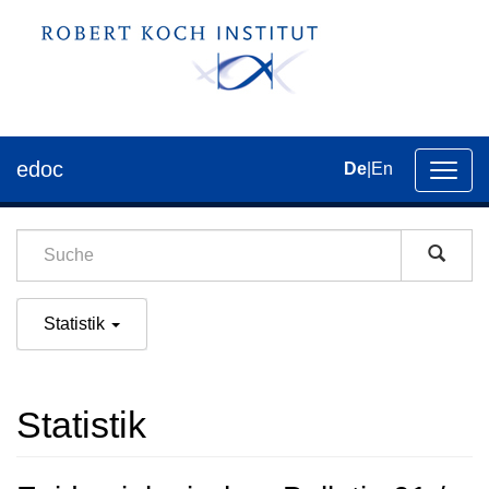
edoc
De
|
En
Umsch
der
Navig
Statistik
Statistik