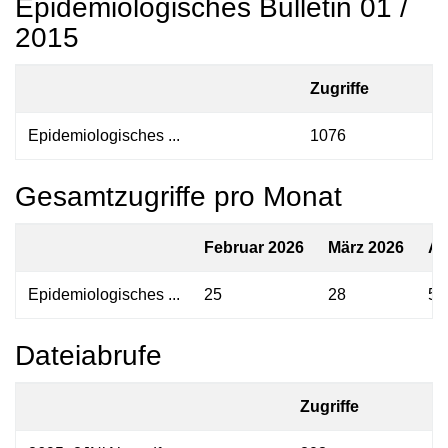
Epidemiologisches Bulletin 01 /
2015
Zugriffe
Epidemiologisches ...
1076
Gesamtzugriffe pro Monat
Februar 2026
März 2026
Ap
Epidemiologisches ...
25
28
51
Dateiabrufe
Zugriffe