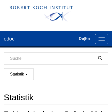
edoc
De
|
En
Umsch
der
Navig
Statistik
Statistik