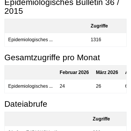
Epidemiologisches Bulletin 36 /
2015
Zugriffe
Epidemiologisches ...
1316
Gesamtzugriffe pro Monat
Februar 2026
März 2026
Ap
Epidemiologisches ...
24
26
68
Dateiabrufe
Zugriffe