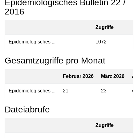
Epidemiologisches Bulletin 22 /
2016
Zugriffe
Epidemiologisches ...
1072
Gesamtzugriffe pro Monat
Februar 2026
März 2026
Ap
Epidemiologisches ...
21
23
40
Dateiabrufe
Zugriffe