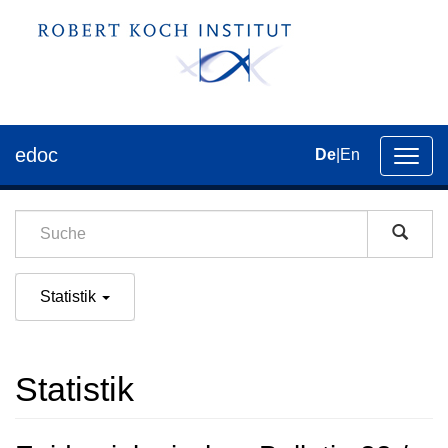
edoc
De
|
En
Umsch
der
Navig
Statistik
Statistik