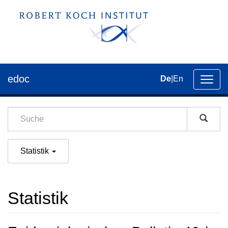
edoc
De
|
En
Umsch
der
Navig
Statistik
Statistik