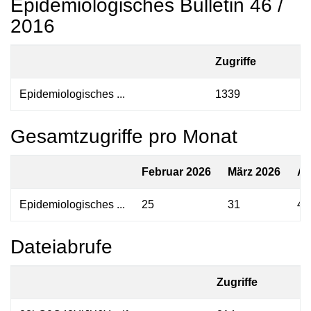
Epidemiologisches Bulletin 46 /
2016
Zugriffe
Epidemiologisches ...
1339
Gesamtzugriffe pro Monat
Februar 2026
März 2026
Ap
Epidemiologisches ...
25
31
48
Dateiabrufe
Zugriffe