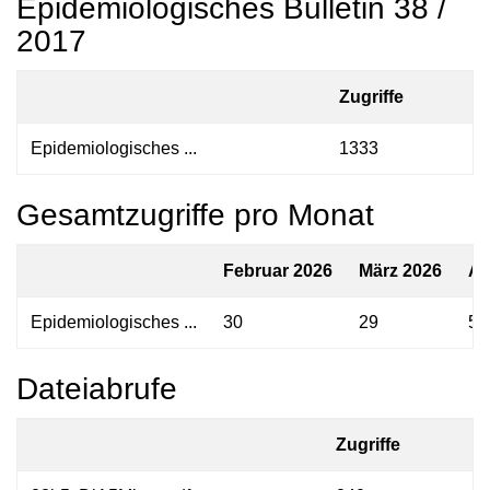
Epidemiologisches Bulletin 38 /
2017
Zugriffe
Epidemiologisches ...
1333
Gesamtzugriffe pro Monat
Februar 2026
März 2026
Ap
Epidemiologisches ...
30
29
52
Dateiabrufe
Zugriffe