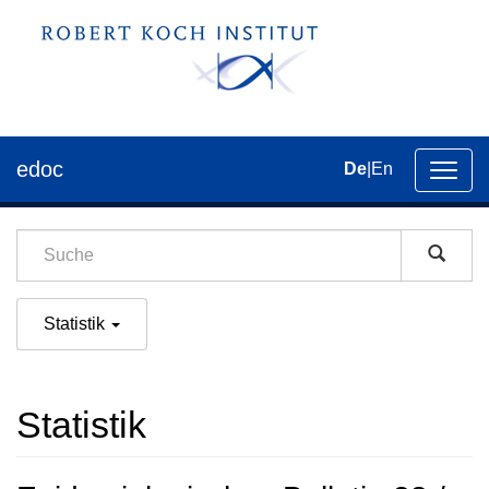
edoc
De
|
En
Umsch
der
Navig
Statistik
Statistik