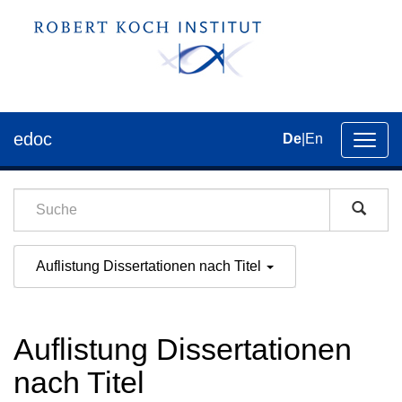
edoc
De
|
En
Umsch
der
Navig
Auflistung Dissertationen nach Titel
Auflistung Dissertationen
nach Titel