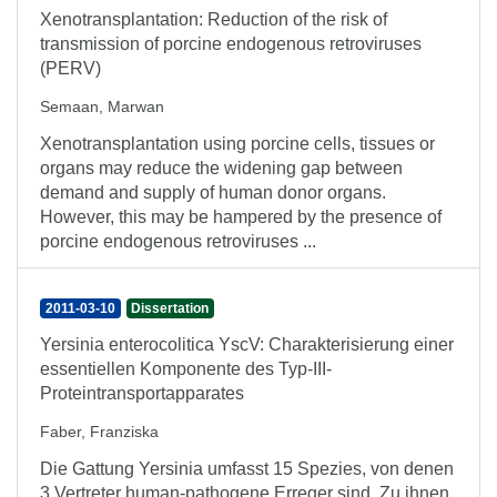
Xenotransplantation: Reduction of the risk of
transmission of porcine endogenous retroviruses
(PERV)
Semaan, Marwan
Xenotransplantation using porcine cells, tissues or
organs may reduce the widening gap between
demand and supply of human donor organs.
However, this may be hampered by the presence of
porcine endogenous retroviruses ...
2011-03-10
Dissertation
Yersinia enterocolitica YscV: Charakterisierung einer
essentiellen Komponente des Typ-III-
Proteintransportapparates
Faber, Franziska
Die Gattung Yersinia umfasst 15 Spezies, von denen
3 Vertreter human-pathogene Erreger sind. Zu ihnen