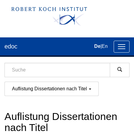
edoc
De
|
En
Umsch
der
Navig
Auflistung Dissertationen nach Titel
Auflistung Dissertationen
nach Titel