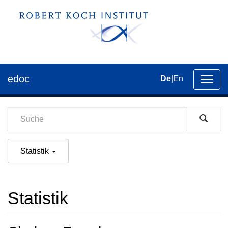
edoc
De
|
En
Umsch
der
Navig
Statistik
Statistik