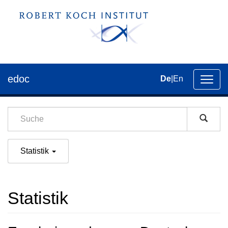
edoc
De
|
En
Umsch
der
Navig
Statistik
Statistik