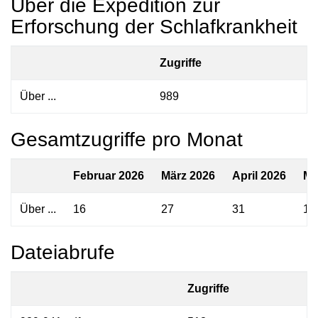
Über die Expedition zur
Erforschung der Schlafkrankheit
Zugriffe
Über ...
989
Gesamtzugriffe pro Monat
Februar 2026
März 2026
April 2026
Ma
Über ...
16
27
31
17
Dateiabrufe
Zugriffe