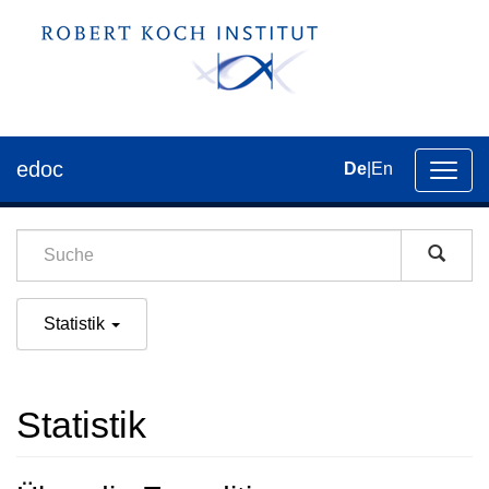
edoc
De
|
En
Umsch
der
Navig
Statistik
Statistik