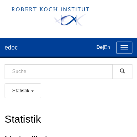
edoc
De
|
En
Umsch
der
Navig
Statistik
Statistik