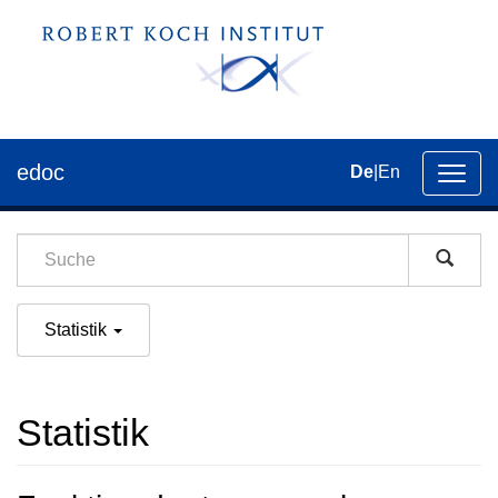
edoc
De
|
En
Umsch
der
Navig
Statistik
Statistik