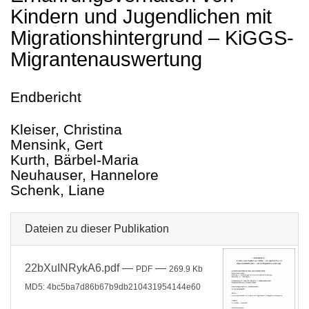
Kindern und Jugendlichen mit
Migrationshintergrund – KiGGS-
Migrantenauswertung
Endbericht
Kleiser, Christina
Mensink, Gert
Kurth, Bärbel-Maria
Neuhauser, Hannelore
Schenk, Liane
Dateien zu dieser Publikation
22bXuINRykA6.pdf
—
—
PDF
269.9 Kb
MD5: 4bc5ba7d86b67b9db210431954144e60