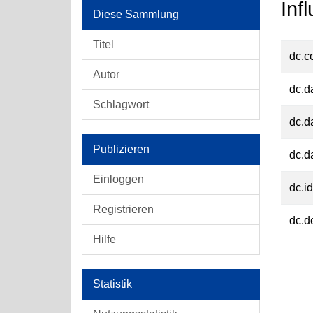
Inf
Diese Sammlung
Titel
dc.c
Autor
dc.d
Schlagwort
dc.d
Publizieren
dc.d
Einloggen
dc.id
Registrieren
dc.d
Hilfe
Statistik