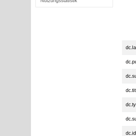
Nutzungsstatistik
dc.l
dc.p
dc.s
dc.ti
dc.t
dc.su
dc.id