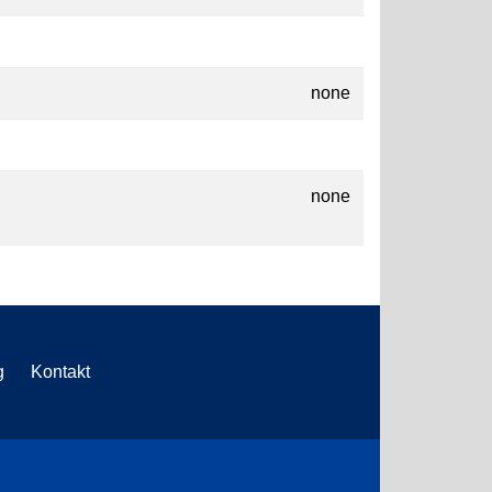
none
none
g
Kontakt