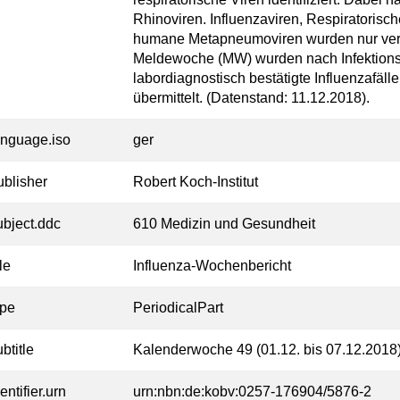
Rhinoviren. Influenzaviren, Respiratorisc
humane Metapneumoviren wurden nur verei
Meldewoche (MW) wurden nach Infektionss
labordiagnostisch bestätigte Influenzafälle
übermittelt. (Datenstand: 11.12.2018).
anguage.iso
ger
ublisher
Robert Koch-Institut
ubject.ddc
610 Medizin und Gesundheit
tle
Influenza-Wochenbericht
ype
PeriodicalPart
btitle
Kalenderwoche 49 (01.12. bis 07.12.2018
entifier.urn
urn:nbn:de:kobv:0257-176904/5876-2