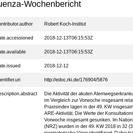
luenza-Wochenbericht
ontributor.author
Robert Koch-Institut
ate.accessioned
2018-12-13T06:15:53Z
ate.available
2018-12-13T06:15:53Z
ate.issued
2018-12-12
entifier.uri
http://edoc.rki.de/176904/5876
escription.abstract
Die Aktivität der akuten Atemwegserkrank
im Vergleich zur Vorwoche insgesamt relat
Praxisindex lagen in der 49. KW insgesamt
ARE-Aktivität. Die Werte der Konsultation
Vorwoche insgesamt gesunken. Im Nationa
(NRZ) wurden in der 49. KW 2018 in 32 (
respiratorische Viren identifiziert. Dabei 