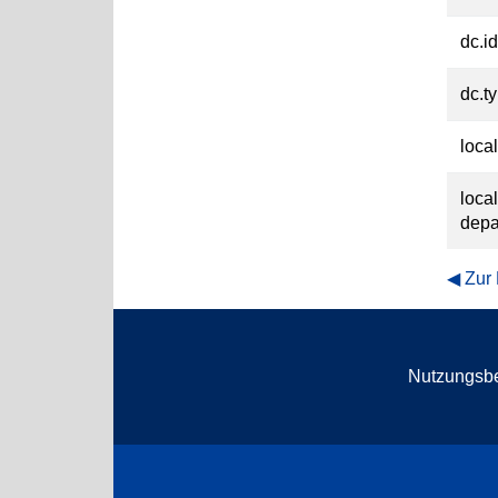
dc.id
dc.t
loca
local
depa
Zur
Nutzungsb