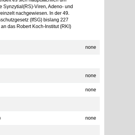
he Synzytial(RS)-Viren, Adeno- und
nzelt nachgewiesen. In der 49.
chutzgesetz (IfSG) bislang 227
 an das Robert Koch-Institut (RKI)
none
none
none
)
none