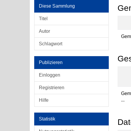
Diese Sammlung
Gem
Titel
Autor
Geme
Schlagwort
Ges
Publizieren
Einloggen
Registrieren
Geme
...
Hilfe
Statistik
Dat