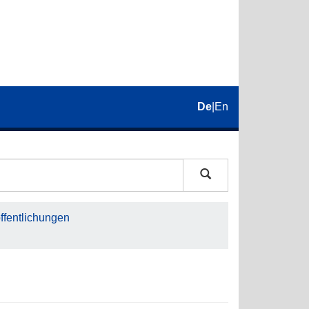
De
|
En
fentlichungen