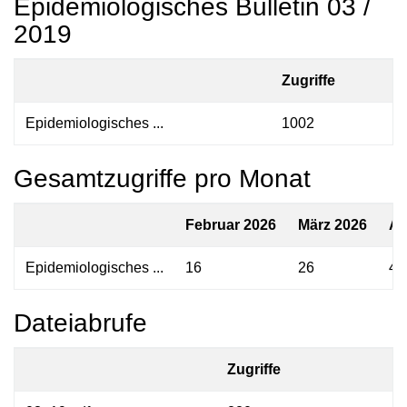
Epidemiologisches Bulletin 03 /
2019
Zugriffe
Epidemiologisches ...
1002
Gesamtzugriffe pro Monat
Februar 2026
März 2026
Ap
Epidemiologisches ...
16
26
43
Dateiabrufe
Zugriffe