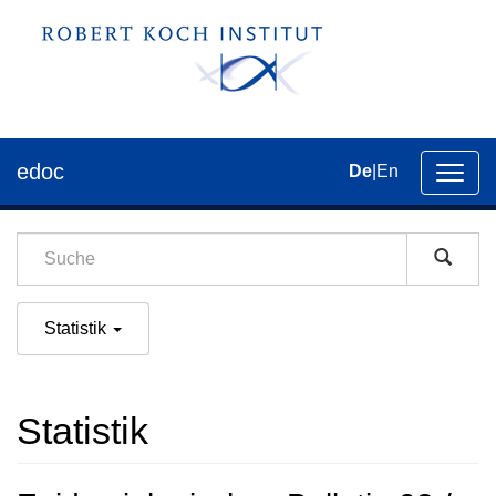
edoc
De
|
En
Umsch
der
Navig
Statistik
Statistik